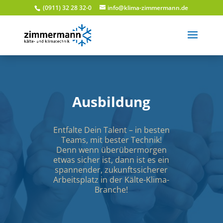
(0911) 32 28 32-0
info@klima-zimmermann.de
Ausbildung
Entfalte Dein Talent – in besten
Teams, mit bester Technik!
Denn wenn überübermorgen
etwas sicher ist, dann ist es ein
spannender, zukunftssicherer
Arbeitsplatz in der Kälte-Klima-
Branche!