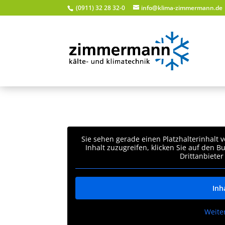
(0911) 32 28 32-0
info@klima-zimmermann.de
Sie sehen gerade einen Platzhalterinhalt 
Inhalt zuzugreifen, klicken Sie auf den B
Drittanbiete
Inh
Weite