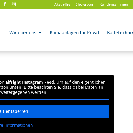
Aktuelles
Showroom
Kundenstimmen
Wir über uns
Klimaanlagen für Privat
Kältetechni
von
Elfsight Instagram Feed
. Um auf den eigentlichen
utton unten. Bitte beachten Sie, dass dabei Daten an
r weitergegeben werden.
alt entsperren
re Informationen
'