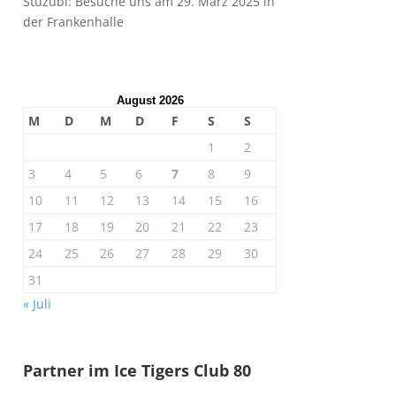
Stuzubi: Besuche uns am 29. März 2025 in
der Frankenhalle
August 2026
M
D
M
D
F
S
S
1
2
3
4
5
6
7
8
9
10
11
12
13
14
15
16
17
18
19
20
21
22
23
24
25
26
27
28
29
30
31
« Juli
Partner im Ice Tigers Club 80