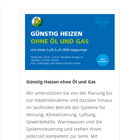
Günstig Heizen ohne Öl und Gas
Wir unterstützen Sie von der Planung bis
zur Inbetriebnahme und darüber hinaus
im laufenden Betrieb der Systeme für
Heizung, Klimatisierung, Lüftung,
Gewerbekälte, Warmwasser und die
Systemsteuerung und stehen Ihnen
jederzeit kompetent zur Seite. Mit