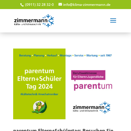
(0911) 32 28 32-0
info@klima-zimmermann.de
parentum Eltern+Schülertag: Besuchen Sie