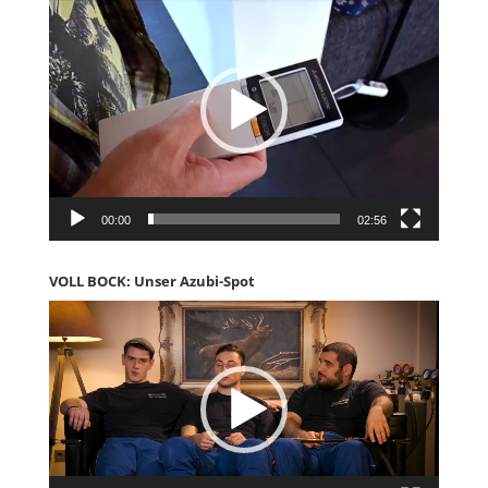
Player
00:00
02:56
VOLL BOCK: Unser Azubi-Spot
Video-
Player