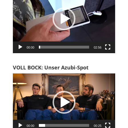
00:00
02:56
VOLL BOCK: Unser Azubi-Spot
Video-
Player
00:00
00:25