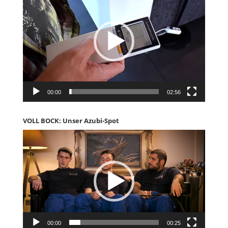
00:00
02:56
VOLL BOCK: Unser Azubi-Spot
Video-
Player
00:00
00:25